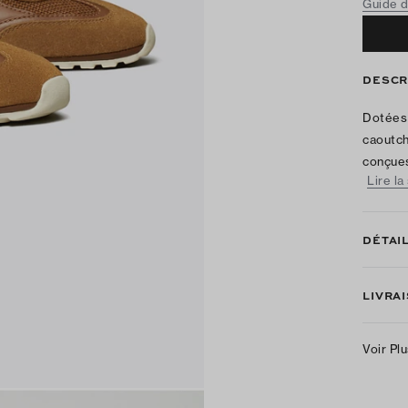
Guide d
DESCR
Dotées 
caoutch
conçues
Lire la
DÉTAI
LIVRA
Voir Pl