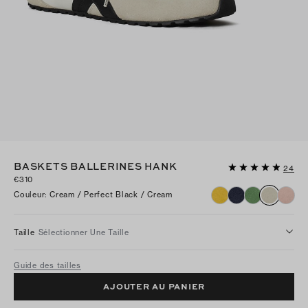
BASKETS BALLERINES HANK
24
€310
Couleur
:
Cream / Perfect Black / Cream
Taille
Sélectionner Une Taille
Guide des tailles
AJOUTER AU PANIER