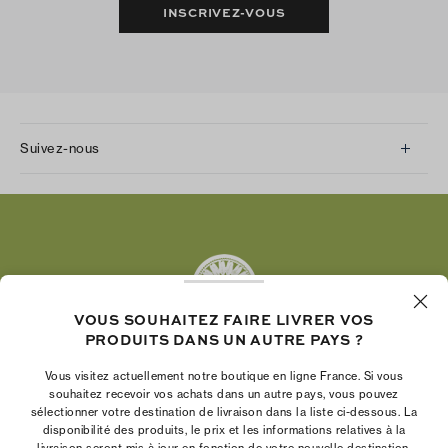
INSCRIVEZ-VOUS
Suivez-nous
Instagram
Facebook
Twitter
Pinterest
Tumblr
VOUS SOUHAITEZ FAIRE LIVRER VOS
YouTube
PRODUITS DANS UN AUTRE PAYS ?
LinkedIn
Vous visitez actuellement notre boutique en ligne France. Si vous
La Fondation Tory Burch renforce le pouvoir
souhaitez recevoir vos achats dans un autre pays, vous pouvez
économique des femmes en aidant les
sélectionner votre destination de livraison dans la liste ci-dessous. La
disponibilité des produits, le prix et les informations relatives à la
entrepreneures à créer des entreprises pérennes