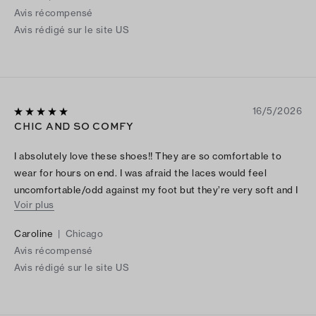
Avis récompensé
Avis rédigé sur le site US
16/5/2026
CHIC AND SO COMFY
I absolutely love these shoes!! They are so comfortable to
wear for hours on end. I was afraid the laces would feel
uncomfortable/odd against my foot but they’re very soft and I
Voir plus
hardly notice them. I’ve gotten so many compliments and I can
wear them with so many different outfits. Best shoe purchase
Caroline
|
Chicago
I’ve made in a long time.
Avis récompensé
Avis rédigé sur le site US