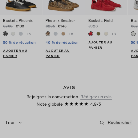
Baskets Phoenix
Phoenix Sneaker
Baskets Field
Bas
€260
€130
€295
€148
€320
€3
+
5
+
5
+
3
AJOUTER AU
50 % de réduction
40 % de réduction
50 
PANIER
AJOUTER AU
AJOUTER AU
AJ
PANIER
PANIER
PAN
AVIS
Rejoignez la conversation
Rédigez un avis
Note globale
4.9
/
5
Trier