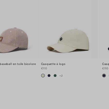
baseball en toile bicolore
Casquette à logo
Casq
€110
€110
+
2