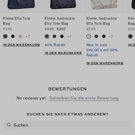
Kleine Ella Tote
Kleine, bedruckte
Kleine, bedruckte
Klei
Bag
Ella Tote Bag
Ella Tote Bag
Ba
€295
€345
€207
€345
€29
+
7
+
7
+
7
IN DEN WARENKORB
IN
40% Rabatt
New to sale -
242,00 € mit 30%
IN DEN WARENKORB
Rabatt
IN DEN WARENKORB
BEWERTUNGEN
No reviews yet.
Schreiben Sie die erste Bewertung
SUCHEN SIE NACH ETWAS ANDEREM?