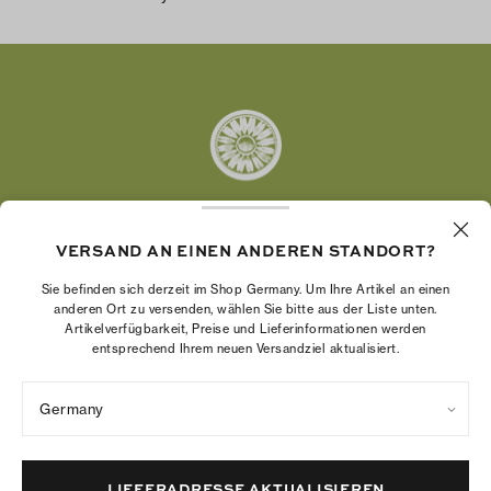
Facebook
Twitter
Pinterest
Tumblr
YouTube
LinkedIn
VERSAND AN EINEN ANDEREN STANDORT?
Die Tory Burch Foundation stärkt die
Wirtschaftskraft von Frauen, indem sie
Sie befinden sich derzeit im Shop Germany. Um Ihre Artikel an einen
Unternehmerinnen dabei unterstützt, ein starkes
anderen Ort zu versenden, wählen Sie bitte aus der Liste unten.
Artikelverfügbarkeit, Preise und Lieferinformationen werden
und beständiges Unternehmen aufzubauen.
entsprechend Ihrem neuen Versandziel aktualisiert.
Germany
Datenschutzrichtlinie
Nutzungsbedingungen
Cookies-Einstellungen
Impressum
Sitemap
LIEFERADRESSE AKTUALISIEREN