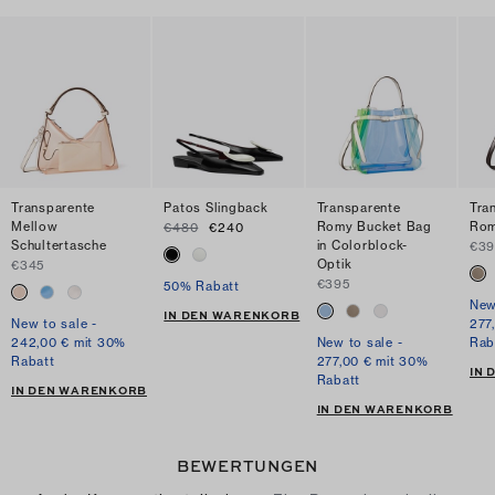
Transparente
Patos Slingback
Transparente
Tra
Mellow
Romy Bucket Bag
Rom
€480
€240
Schultertasche
in Colorblock-
€39
Optik
€345
€395
50% Rabatt
New
IN DEN WARENKORB
New to sale -
277
242,00 € mit 30%
New to sale -
Rab
Rabatt
277,00 € mit 30%
IN
Rabatt
IN DEN WARENKORB
IN DEN WARENKORB
BEWERTUNGEN