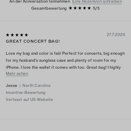
An der Konversation teilnehmen
Eine Rezension schreiben
Gesamtbewertung
5
/
5
27.7.2026
GREAT CONCERT BAG!
Love my bag and color is fab! Perfect for concerts, big enough
for my husband’s sunglass case and plenty of room for my
iPhone. I love the wallet it comes with too. Great bag! I highly
Mehr sehen
recommend it. I love it so much I will most likely purchase a
different color.
Jesse
|
North Carolina
Incentive-Bewertung
Verfasst auf US-Website