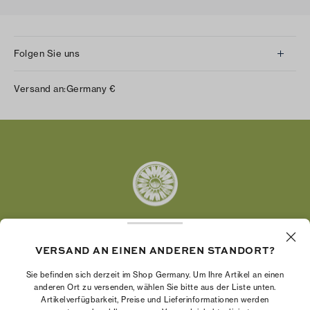
Folgen Sie uns
Instagram
Versand an:
Germany
€
Facebook
Twitter
Pinterest
Tumblr
YouTube
LinkedIn
VERSAND AN EINEN ANDEREN STANDORT?
Die Tory Burch Foundation stärkt die
Wirtschaftskraft von Frauen, indem sie
Sie befinden sich derzeit im Shop Germany. Um Ihre Artikel an einen
Unternehmerinnen dabei unterstützt, ein starkes
anderen Ort zu versenden, wählen Sie bitte aus der Liste unten.
Artikelverfügbarkeit, Preise und Lieferinformationen werden
und beständiges Unternehmen aufzubauen.