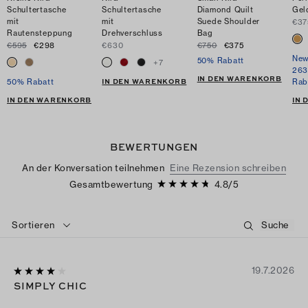
Schultertasche
Schultertasche
Diamond Quilt
Gel
mit
mit
Suede Shoulder
€37
Rautensteppung
Drehverschluss
Bag
€595
€298
€630
€750
€375
New
50% Rabatt
+
7
263
IN DEN WARENKORB
IN DEN WARENKORB
50% Rabatt
Rab
IN DEN WARENKORB
IN
BEWERTUNGEN
An der Konversation teilnehmen
Eine Rezension schreiben
Gesamtbewertung
4.8
/
5
Sortieren
19.7.2026
SIMPLY CHIC