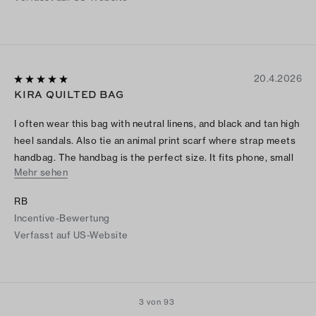
20.4.2026
KIRA QUILTED BAG
I often wear this bag with neutral linens, and black and tan high
heel sandals. Also tie an animal print scarf where strap meets
handbag. The handbag is the perfect size. It fits phone, small
Mehr sehen
makeup case, keys, etc.
RB
Incentive-Bewertung
Verfasst auf US-Website
3 von 93