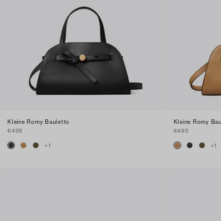
Kleine Romy Bauletto
Kleine Romy Bau
€495
€495
+
1
+
1