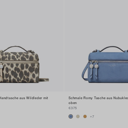
andtasche aus Wildleder mit
Schmale Romy Tasche aus Nubuklede
oben
€375
+
7