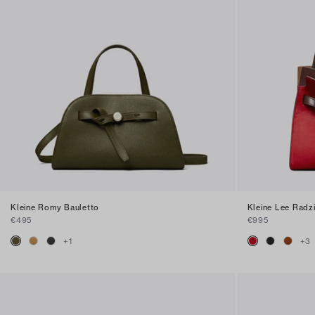
Kleine Romy Bauletto
Kleine Lee Radz
€495
€995
+
1
+
3