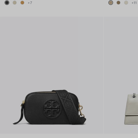
+
7
+
11