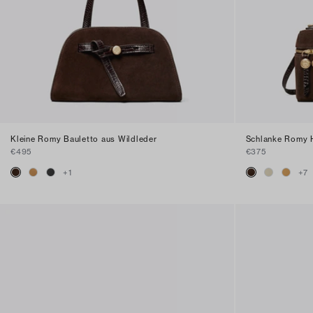
Kleine Romy Bauletto aus Wildleder
Schlanke Romy H
€495
€375
+
1
+
7