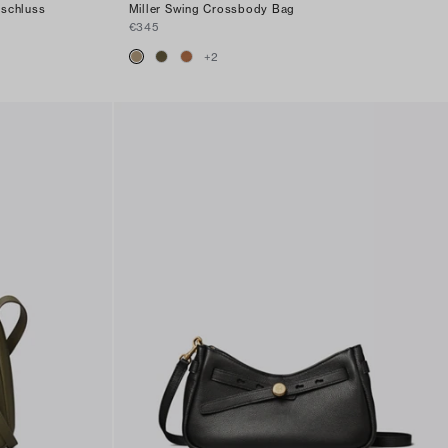
rschluss
Miller Swing Crossbody Bag
€345
+
2