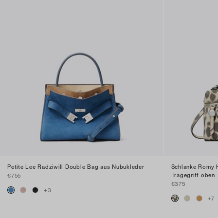
Petite Lee Radziwill Double Bag aus Nubukleder
Schlanke Romy H
Tragegriff oben
€755
€375
+
3
+
7