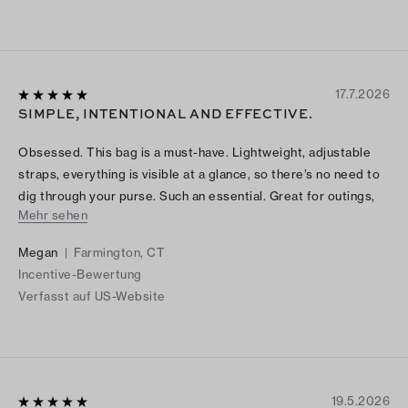
17.7.2026
SIMPLE, INTENTIONAL AND EFFECTIVE.
Obsessed. This bag is a must-have. Lightweight, adjustable
straps, everything is visible at a glance, so there’s no need to
dig through your purse. Such an essential. Great for outings,
Mehr sehen
including the beach, pool and concerts. Also perfect for the
colder seasons—the brown hue adds a warm, cozy feel. You
Megan
|
Farmington, CT
will love it.
Incentive-Bewertung
Verfasst auf US-Website
19.5.2026