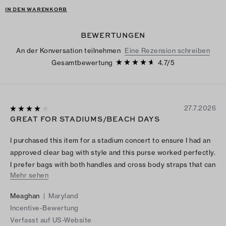
IN DEN WARENKORB
BEWERTUNGEN
An der Konversation teilnehmen
Eine Rezension schreiben
Gesamtbewertung
4.7
/
5
27.7.2026
GREAT FOR STADIUMS/BEACH DAYS
I purchased this item for a stadium concert to ensure I had an
approved clear bag with style and this purse worked perfectly.
I prefer bags with both handles and cross body straps that can
Mehr sehen
hold multiple items and this bag did just that.
Meaghan
|
Maryland
Incentive-Bewertung
Verfasst auf US-Website