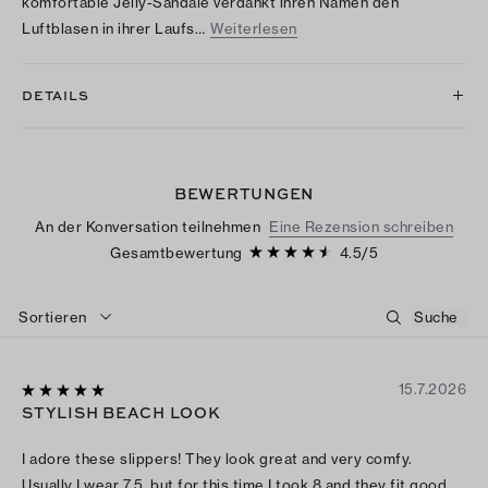
komfortable Jelly-Sandale verdankt ihren Namen den
Luftblasen in ihrer Laufs…
Weiterlesen
DETAILS
BEWERTUNGEN
An der Konversation teilnehmen
Eine Rezension schreiben
Gesamtbewertung
4.5
/
5
Sortieren
15.7.2026
STYLISH BEACH LOOK
I adore these slippers! They look great and very comfy.
Usually I wear 7.5, but for this time I took 8 and they fit good.