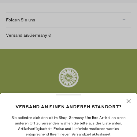
Folgen Sie uns
Instagram
Versand an:
Germany
€
Facebook
Twitter
Pinterest
Tumblr
YouTube
LinkedIn
VERSAND AN EINEN ANDEREN STANDORT?
Die Tory Burch Foundation stärkt die
Wirtschaftskraft von Frauen, indem sie
Sie befinden sich derzeit im Shop Germany. Um Ihre Artikel an einen
Unternehmerinnen dabei unterstützt, ein starkes
anderen Ort zu versenden, wählen Sie bitte aus der Liste unten.
Artikelverfügbarkeit, Preise und Lieferinformationen werden
und beständiges Unternehmen aufzubauen.
entsprechend Ihrem neuen Versandziel aktualisiert.