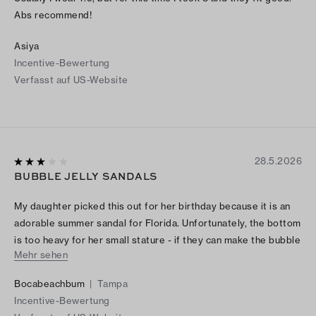
Abs recommend!
Asiya
Incentive-Bewertung
Verfasst auf US-Website
28.5.2026
BUBBLE JELLY SANDALS
My daughter picked this out for her birthday because it is an
adorable summer sandal for Florida. Unfortunately, the bottom
is too heavy for her small stature - if they can make the bubble
Mehr sehen
part more airy, it will be the perfect sandal.
Bocabeachbum
|
Tampa
Incentive-Bewertung