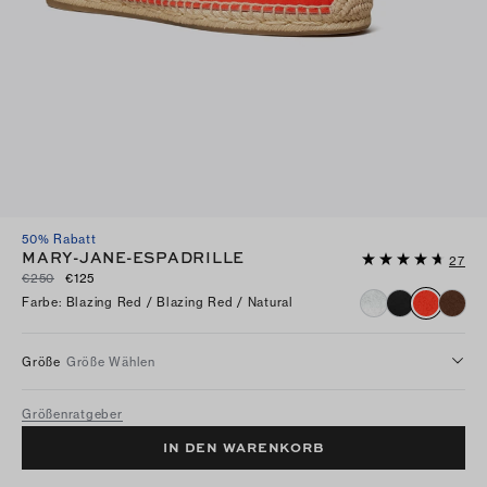
50% Rabatt
MARY-JANE-ESPADRILLE
27
€250
€125
Farbe
:
Blazing Red / Blazing Red / Natural
Größe
Größe Wählen
Größenratgeber
IN DEN WARENKORB