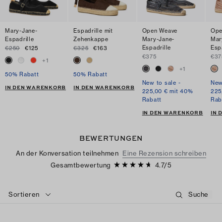
Mary-Jane-
Espadrille mit
Open Weave
Ope
Espadrille
Zehenkappe
Mary-Jane-
Mar
Espadrille
Esp
€250
€125
€325
€163
€375
€37
+
1
+
1
50% Rabatt
50% Rabatt
New to sale -
New
IN DEN WARENKORB
IN DEN WARENKORB
225,00 € mit 40%
225
Rabatt
Rab
IN DEN WARENKORB
IN
BEWERTUNGEN
An der Konversation teilnehmen
Eine Rezension schreiben
Gesamtbewertung
4.7
/
5
Sortieren