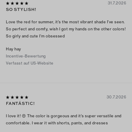
31.7.2026
SO STYLISH!
Love the red for summer, it’s the most vibrant shade I’ve seen.
So perfect and comfy, wish I got my hands on the other colors!
So girly and cute I’m obsessed
Hay hay
Incentive-Bewertung
Verfasst auf US-Website
30.7.2026
FANTÁSTIC!
I love it! 😍 The color is gorgeous and it’s super versatile and
comfortable. I wear it with shorts, pants, and dresses