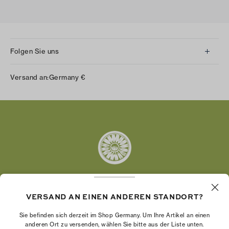
Folgen Sie uns
Instagram
Versand an:
Germany
€
Facebook
Twitter
Pinterest
Tumblr
YouTube
LinkedIn
VERSAND AN EINEN ANDEREN STANDORT?
Die Tory Burch Foundation stärkt die
Wirtschaftskraft von Frauen, indem sie
Sie befinden sich derzeit im Shop Germany. Um Ihre Artikel an einen
Unternehmerinnen dabei unterstützt, ein starkes
anderen Ort zu versenden, wählen Sie bitte aus der Liste unten.