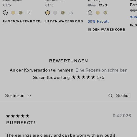
Ear
€175
€175
€175
€123
€19
+
3
+
3
30%
IN DEN WARENKORB
IN DEN WARENKORB
30% Rabatt
IN
IN DEN WARENKORB
BEWERTUNGEN
An der Konversation teilnehmen
Eine Rezension schreiben
Gesamtbewertung
5
/
5
Sortieren
9.4.2026
PURRFECT!
The earrings are classy and can be worn with any outfit.