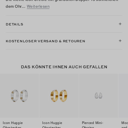
dem Ohr.…
Weiterlesen
DETAILS
KOSTENLOSER VERSAND & RETOUREN
DAS KÖNNTE IHNEN AUCH GEFALLEN
Icon Huggie
Icon Huggie
Pierced Mini-
Moo
Ohrstecker
Ohrstecker
Ohrring
and