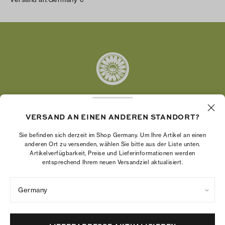
Facebook
Twitter
Pinterest
Tumblr
YouTube
LinkedIn
VERSAND AN EINEN ANDEREN STANDORT?
Die Tory Burch Foundation stärkt die
Wirtschaftskraft von Frauen, indem sie
Sie befinden sich derzeit im Shop Germany. Um Ihre Artikel an einen
Unternehmerinnen dabei unterstützt, ein starkes
anderen Ort zu versenden, wählen Sie bitte aus der Liste unten.
Artikelverfügbarkeit, Preise und Lieferinformationen werden
und beständiges Unternehmen aufzubauen.
entsprechend Ihrem neuen Versandziel aktualisiert.
Germany
Datenschutzrichtlinie
Nutzungsbedingungen
Cookies-Einstellungen
Impressum
Sitemap