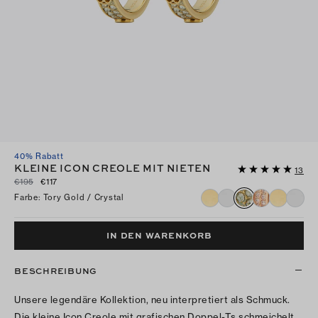
40% Rabatt
KLEINE ICON CREOLE MIT NIETEN
13
€195
€117
Farbe
:
Tory Gold / Crystal
IN DEN WARENKORB
BESCHREIBUNG
Unsere legendäre Kollektion, neu interpretiert als Schmuck.
Die kleine Icon Creole mit grafischen Doppel-Ts schmeichelt