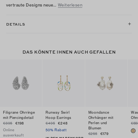
vertraute Designs neue…
Weiterlesen
DETAILS
DAS KÖNNTE IHNEN AUCH GEFALLEN
Filigrane Ohrringe
Runway Swirl
Moondance
Wav
mit Piercingdetail
Hoop Earrings
Ohrhänger mit
Ohr
Perlen und
€395
€198
€495
€248
€55
Blumen
Online
50% Rabatt
€255
€179
ausverkauft