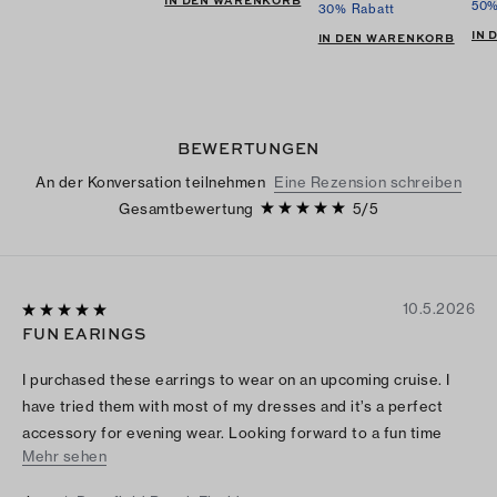
IN DEN WARENKORB
50%
30% Rabatt
IN
IN DEN WARENKORB
BEWERTUNGEN
An der Konversation teilnehmen
Eine Rezension schreiben
Gesamtbewertung
5
/
5
10.5.2026
FUN EARINGS
I purchased these earrings to wear on an upcoming cruise. I
have tried them with most of my dresses and it’s a perfect
accessory for evening wear. Looking forward to a fun time
Mehr sehen
wearing them