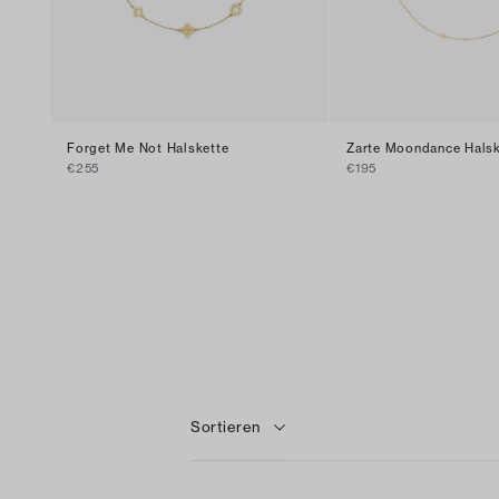
Forget Me Not Halskette
Zarte Moondance Halske
€255
€195
Sortieren