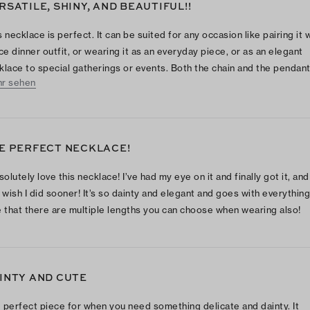
RSATILE, SHINY, AND BEAUTIFUL!!
s necklace is perfect. It can be suited for any occasion like pairing it 
ice dinner outfit, or wearing it as an everyday piece, or as an elegant
klace to special gatherings or events. Both the chain and the pendan
r sehen
super shiny against the light, their crystals twinkle a lot! It’s super pr
 ideal as a minimalistic yet standout accessory in your jewelry collect
E PERFECT NECKLACE!
solutely love this necklace! I’ve had my eye on it and finally got it, and
t wish I did sooner! It’s so dainty and elegant and goes with everything!
e that there are multiple lengths you can choose when wearing also!
INTY AND CUTE
 perfect piece for when you need something delicate and dainty. It