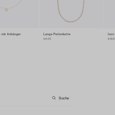
e mit Anhänger
Lange Perlenkette
Icon
€445
€190