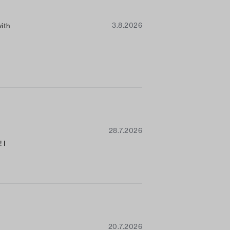
3.8.2026
with
t
etty
ion.
28.7.2026
 I
20.7.2026