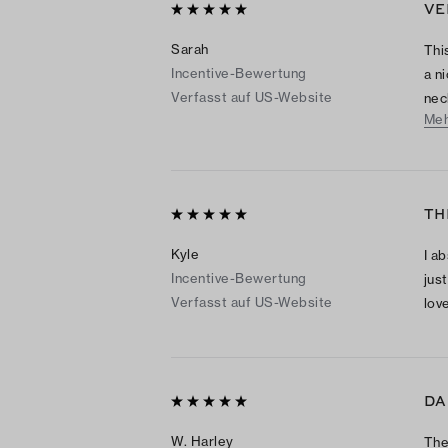
VE
Sarah
Thi
Incentive-Bewertung
a n
Verfasst auf US-Website
nec
Meh
are 
and
TH
Kyle
I ab
Incentive-Bewertung
jus
Verfasst auf US-Website
lov
DA
W. Harley
The