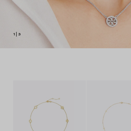
1
|
3