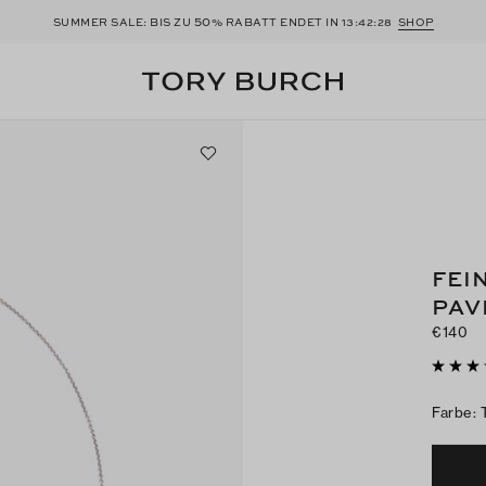
50
SUMMER SALE: BIS ZU
% RABATT ENDET IN
13:42:27
SHOP
FEI
PAV
€140
Farbe
: