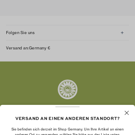
Folgen Sie uns
Instagram
Versand an:
Germany
€
Facebook
Twitter
Pinterest
Tumblr
YouTube
LinkedIn
VERSAND AN EINEN ANDEREN STANDORT?
Die Tory Burch Foundation stärkt die
Wirtschaftskraft von Frauen, indem sie
Sie befinden sich derzeit im Shop Germany. Um Ihre Artikel an einen
Unternehmerinnen dabei unterstützt, ein starkes
anderen Ort zu versenden, wählen Sie bitte aus der Liste unten.