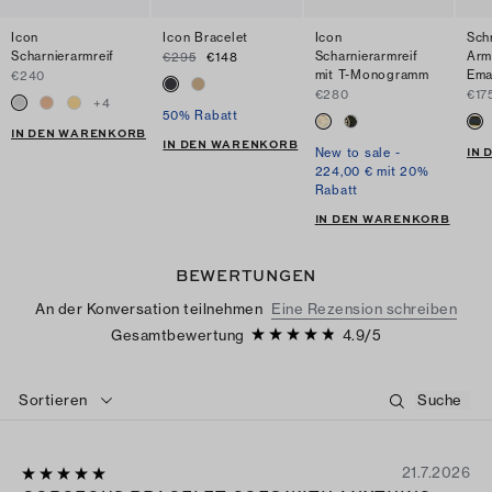
Icon
Icon Bracelet
Icon
Sch
Scharnierarmreif
Scharnierarmreif
Arm
€295
€148
mit T-Monogramm
Ema
€240
€280
€17
+
4
50% Rabatt
IN DEN WARENKORB
IN DEN WARENKORB
IN
New to sale -
224,00 € mit 20%
Rabatt
IN DEN WARENKORB
BEWERTUNGEN
An der Konversation teilnehmen
Eine Rezension schreiben
Gesamtbewertung
4.9
/
5
Sortieren
21.7.2026