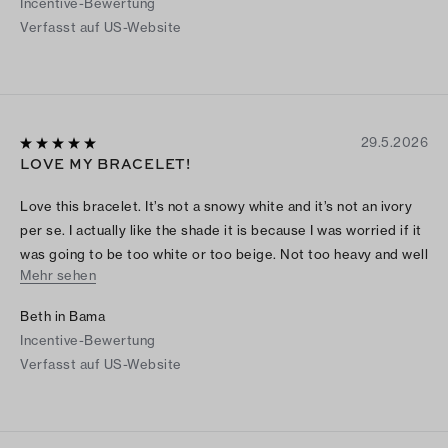
Incentive-Bewertung
Verfasst auf US-Website
29.5.2026
LOVE MY BRACELET!
Love this bracelet. It’s not a snowy white and it’s not an ivory
per se. I actually like the shade it is because I was worried if it
was going to be too white or too beige. Not too heavy and well
Mehr sehen
made. Had to search online how to open, but it’s easy. Love it
Beth in Bama
Incentive-Bewertung
Verfasst auf US-Website