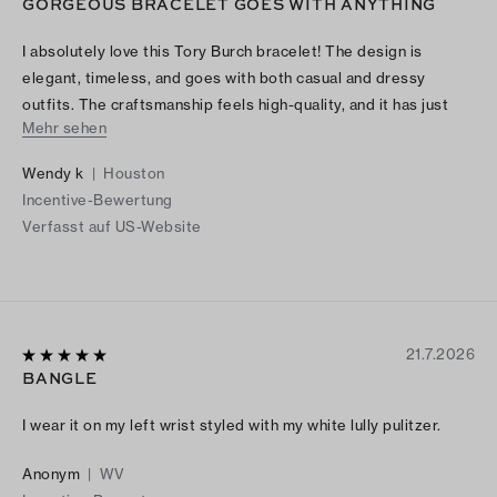
GORGEOUS BRACELET GOES WITH ANYTHING
I absolutely love this Tory Burch bracelet! The design is
elegant, timeless, and goes with both casual and dressy
outfits. The craftsmanship feels high-quality, and it has just
Mehr sehen
the right amount of shine without being too flashy. I’ve
received so many compliments every time I wear it. It also
Wendy k
|
Houston
makes a beautiful gift because the packaging is just as lovely
Incentive-Bewertung
as the bracelet itself. If you’re looking for a stylish, versatile
Verfasst auf US-Website
piece of jewelry, I highly recommend this bracelet. It’s
definitely worth the purchase!
21.7.2026
BANGLE
I wear it on my left wrist styled with my white lully pulitzer.
Anonym
|
WV