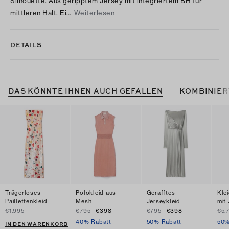
Silhouette. Aus geripptem Jersey mit integriertem BH für
mittleren Halt. Ei…
Weiterlesen
DETAILS
DAS KÖNNTE IHNEN AUCH GEFALLEN
KOMBINIER
Trägerloses
Polokleid aus
Gerafftes
Kle
Paillettenkleid
Mesh
Jerseykleid
mit
€1.995
€795
€398
€795
€398
€5.
40% Rabatt
50% Rabatt
50%
IN DEN WARENKORB