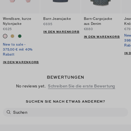
Wendbare, kurze
Barn Jeansjacke
Barn-Cargojacke
Jea
Nylonjacke
aus Denim
Knö
€695
€625
€880
€79
IN DEN WARENKORB
New
IN DEN WARENKORB
398
New to sale -
Rab
375,00 € mit 40%
IN
Rabatt
IN DEN WARENKORB
BEWERTUNGEN
No reviews yet.
Schreiben Sie die erste Bewertung
SUCHEN SIE NACH ETWAS ANDEREM?