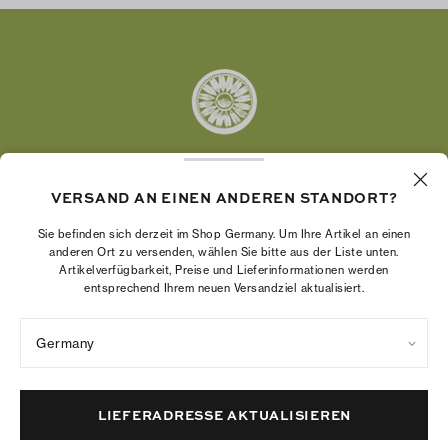
Twitter
Pinterest
Tumblr
YouTube
LinkedIn
VERSAND AN EINEN ANDEREN STANDORT?
Die Tory Burch Foundation stärkt die
Wirtschaftskraft von Frauen, indem sie
Sie befinden sich derzeit im Shop Germany. Um Ihre Artikel an einen
Unternehmerinnen dabei unterstützt, ein starkes
anderen Ort zu versenden, wählen Sie bitte aus der Liste unten.
Artikelverfügbarkeit, Preise und Lieferinformationen werden
und beständiges Unternehmen aufzubauen.
entsprechend Ihrem neuen Versandziel aktualisiert.
Germany
Datenschutzrichtlinie
Nutzungsbedingungen
Cookies-Einstellungen
Impressum
Sitemap
LIEFERADRESSE AKTUALISIEREN
© 2004 – 2026 River Light V, L.P.