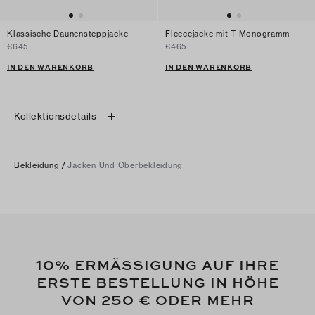
Klassische Daunensteppjacke
Fleecejacke mit T-Monogramm
€645
€465
IN DEN WARENKORB
IN DEN WARENKORB
Kollektionsdetails
Bekleidung
/
Jacken Und Oberbekleidung
10
% ERMÄSSIGUNG AUF IHRE
ERSTE BESTELLUNG IN HÖHE
250 €
VON
ODER MEHR