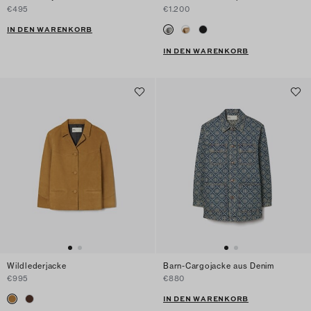
€495
€1.200
IN DEN WARENKORB
IN DEN WARENKORB
Wildlederjacke
Barn-Cargojacke aus Denim
€995
€880
IN DEN WARENKORB