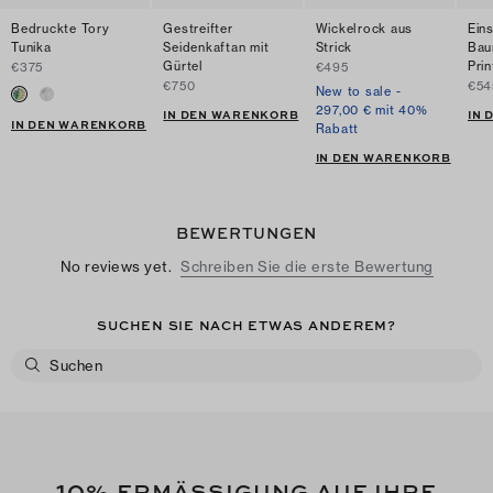
Bedruckte Tory
Gestreifter
Wickelrock aus
Ein
Tunika
Seidenkaftan mit
Strick
Bau
Gürtel
Prin
€375
€495
€750
€54
New to sale -
297,00 € mit 40%
IN DEN WARENKORB
IN
IN DEN WARENKORB
Rabatt
IN DEN WARENKORB
BEWERTUNGEN
No reviews yet.
Schreiben Sie die erste Bewertung
SUCHEN SIE NACH ETWAS ANDEREM?
10
% ERMÄSSIGUNG AUF IHRE