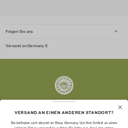
Folgen Sie uns
Instagram
Versand an:
Germany
€
Facebook
Twitter
Pinterest
Tumblr
YouTube
LinkedIn
VERSAND AN EINEN ANDEREN STANDORT?
Die Tory Burch Foundation stärkt die
Wirtschaftskraft von Frauen, indem sie
Sie befinden sich derzeit im Shop Germany. Um Ihre Artikel an einen
Unternehmerinnen dabei unterstützt, ein starkes