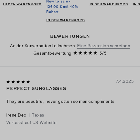
New to sale -
IN DEN WARENKORB
IN DEN WARENKORB
IN
126,00 € mit 40%
Rabatt
IN DEN WARENKORB
BEWERTUNGEN
An der Konversation teilnehmen
Eine Rezension schreiben
Gesamtbewertung
5
/
5
7.4.2025
PERFECT SUNGLASSES
They are beautiful, never gotten so man compliments
Irene Deo
|
Texas
Verfasst auf US-Website