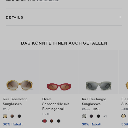
DETAILS
DAS KÖNNTE IHNEN AUCH GEFALLEN
Kira Geometric
Ovale
Kira Rectangle
Elea
Sunglasses
Sonnenbrille mit
Sunglasses
Sun
Piercingdetail
€165
€165
€116
€18
€210
+
1
30% Rabatt
30% Rabatt
30%