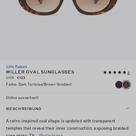
30% Rabatt
MILLER OVAL SUNGLASSES
2
€175
€123
Farbe
:
Dark Tortoise/brown Gradient
Online ausverkauft
BESCHREIBUNG
A retro-inspired oval shape is updated with transparent
temples that reveal their inner construction, exposing braided
core wires. Th…
Weiterlesen