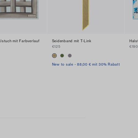
lstuch mit Farbverlauf
Seidenband mit T-Link
Hals
€125
€190
New to sale - 88,00 € mit 30% Rabatt