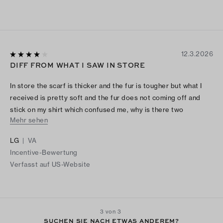
12.3.2026
DIFF FROM WHAT I SAW IN STORE
In store the scarf is thicker and the fur is tougher but what I
received is pretty soft and the fur does not coming off and
stick on my shirt which confused me, why is there two
Mehr sehen
different version of scarf?
LG
|
VA
Incentive-Bewertung
Verfasst auf US-Website
3 von 3
SUCHEN SIE NACH ETWAS ANDEREM?