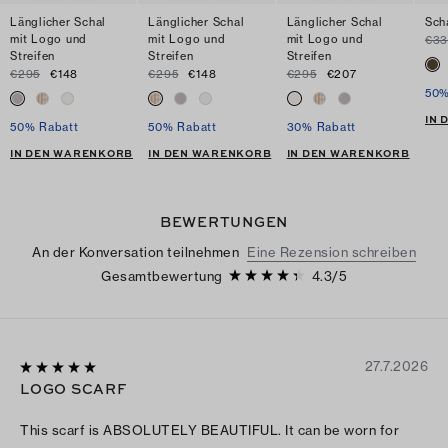
Länglicher Schal
Länglicher Schal
Länglicher Schal
Sch
mit Logo und
mit Logo und
mit Logo und
€3
Streifen
Streifen
Streifen
€295
€148
€295
€148
€295
€207
50%
IN
50% Rabatt
50% Rabatt
30% Rabatt
IN DEN WARENKORB
IN DEN WARENKORB
IN DEN WARENKORB
BEWERTUNGEN
An der Konversation teilnehmen
Eine Rezension schreiben
Gesamtbewertung
4.3
/
5
27.7.2026
LOGO SCARF
This scarf is ABSOLUTELY BEAUTIFUL. It can be worn for