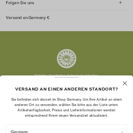
Folgen Sie uns
Instagram
Versand an:
Germany
€
Facebook
Twitter
Pinterest
Tumblr
YouTube
LinkedIn
Die Tory Burch Foundation stärkt die
VERSAND AN EINEN ANDEREN STANDORT?
Wirtschaftskraft von Frauen, indem sie
Sie befinden sich derzeit im Shop Germany. Um Ihre Artikel an einen
Unternehmerinnen dabei unterstützt, ein starkes
anderen Ort zu versenden, wählen Sie bitte aus der Liste unten.
und beständiges Unternehmen aufzubauen.
Artikelverfügbarkeit, Preise und Lieferinformationen werden
entsprechend Ihrem neuen Versandziel aktualisiert.
Germany