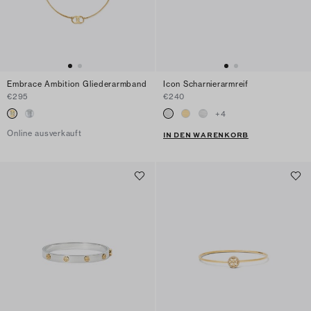
Embrace Ambition Gliederarmband
Icon Scharnierarmreif
€295
€240
+
4
Online ausverkauft
IN DEN WARENKORB