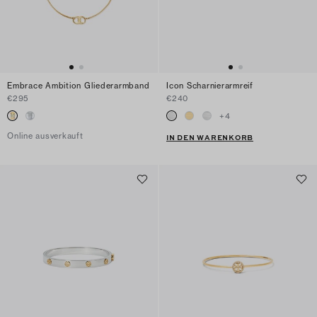
Embrace Ambition Gliederarmband
Icon Scharnierarmreif
€295
€240
+
4
Online ausverkauft
IN DEN WARENKORB